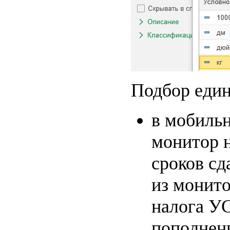
Подбор един
в мобильн
монитор н
сроков сд
из монито
налога УС
пополнени