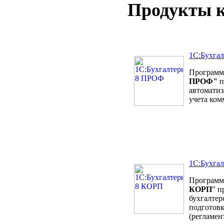
Продукты к
1C:Бухга
Программ
ПРОФ"
п
автоматиз
учета ком
1С:Бухга
Программ
КОРП
" п
бухгалтер
подготовк
(регламен