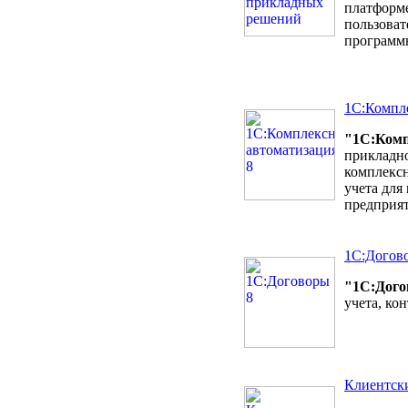
платформе
пользоват
программ
1С:Компле
"1С:Комп
прикладно
комплексн
учета для
предприя
1С:Догов
"1С:Дого
учета, ко
Клиентск