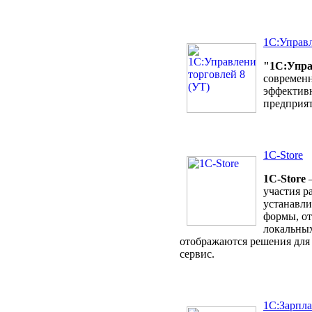
1С:Управл
"1С:Упра
современ
эффективн
предприят
1С-Store
1С-Store
–
участия р
устанавли
формы, от
локальных
отображаются решения для
сервис.
1С:Зарпла