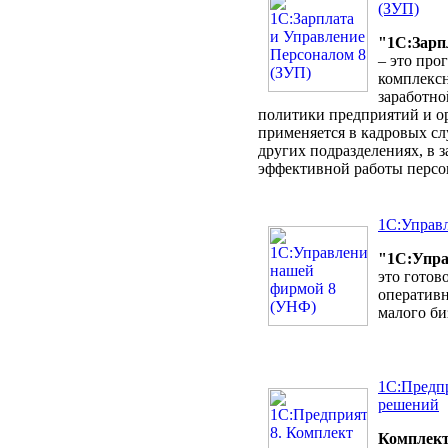
(ЗУП)
"1С:Зарп
– это про
комплексн
заработно
политики предприятий и о
применяется в кадровых слу
других подразделениях, в 
эффективной работы персо
1С:Управ
"1С:Упра
это готов
оперативн
малого би
1С:Предп
решений
Комплек