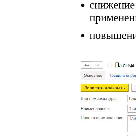
снижение 
применени
повышени