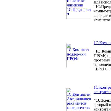
Для испол
"1С:Предп
компьютер
вычислите
клиентски
1С:Компл
"
1С:Комп
ПРОФ) пре
программ 
наполнени
"1С:ИТС
1С:Контра
контраге
"1С:Конт
который п
контраген