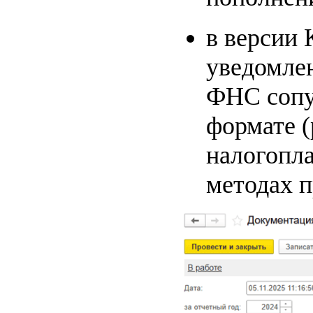
в версии 
уведомлен
ФНС сопу
формате (
налогопла
методах п