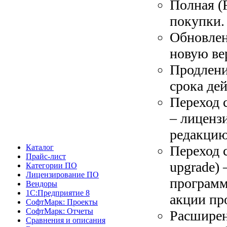
Полная (
покупки.
Обновлен
новую ве
Продлени
срока дей
Переход 
– лиценз
редакцию
Переход 
Каталог
Прайс-лист
upgrade) 
Категории ПО
Лицензирование ПО
программ
Вендоры
1С:Предприятие 8
акции пр
СофтМарк: Проекты
СофтМарк: Отчеты
Расширен
Сравнения и описания