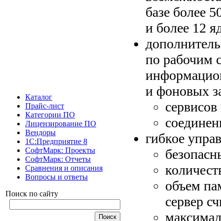
базе более 
и более 12 я
дополнитель
по рабочим с
информацион
и фоновых з
Каталог
сервисов 
Прайс-лист
Категории ПО
соединен
Лицензирование ПО
Вендоры
гибкое управ
1С:Предприятие 8
СофтМарк: Проекты
безопасн
СофтМарк: Отчеты
количест
Сравнения и описания
Вопросы и ответы
объем па
Поиск по сайту
сервер с
максимал