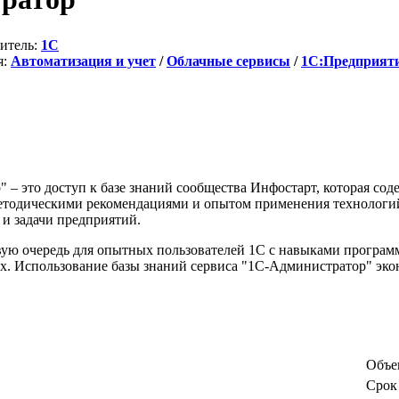
итель:
1C
я:
Автоматизация и учет
/
Облачные сервисы
/
1С:Предприят
– это доступ к базе знаний сообщества Инфостарт, которая соде
методическими рекомендациями и опытом применения технологий
 и задачи предприятий.
вую очередь для опытных пользователей 1С с навыками програм
х. Использование базы знаний сервиса "1С-Администратор" эко
Объе
Срок