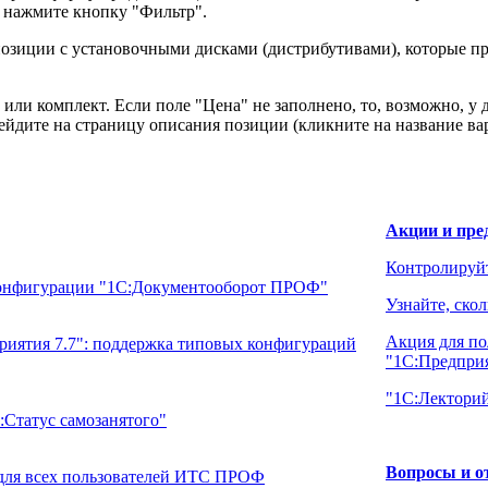
 нажмите кнопку "Фильтр".
зиции с установочными дисками (дистрибутивами), которые пр
 или комплект. Если поле "Цена" не заполнено, то, возможно, у
йдите на страницу описания позиции (кликните на название вар
Акции и пре
Контролируйт
конфигурации "1С:Документооборот ПРОФ"
Узнайте, ско
Акция для по
риятия 7.7": поддержка типовых конфигураций
"1С:Предприя
"1С:Лектори
:Статус самозанятого"
Вопросы и о
для всех пользователей ИТС ПРОФ