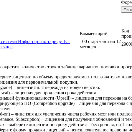
Форм
Код
Комментарий
прои
система Инфостарт по тарифу 1С-
100 стартмани на 12
2900
есяцев
месяцев
сократить количество строк в таблице вариантов поставки прог
ерите лицензии по объему предоставляемых пользователям прав
 лицензия для первоначальной покупки.
rade) – лицензия для перехода на новую версию.
wal) – лицензия для продления срока действия.
ньшей функциональности (Upsell) – лицензия для перехода на б
рирующего ПО (Competition upgrade) – лицензия для перехода с
ителя.
-on) – лицензия для увеличения числа рабочих мест или пользо
enance, Subscription) – лицензия для получения обновлений и т
ии
– выберите лицензии по сроку действия – бессрочная, на 1 год, 
ерите форму продажи лицензий – неисключительное право на ис