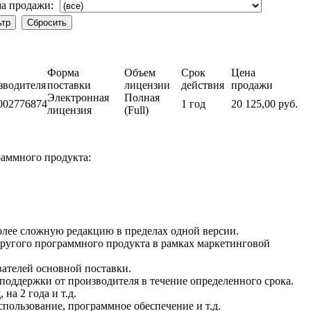
а продажи:
Форма
Объем
Срок
Цена
зводителя
поставки
лицензии
действия
продажи
Электронная
Полная
002776874
1 год
20 125,00 руб.
лицензия
(Full)
раммного продукта:
:
олее сложную редакцию в пределах одной версии.
 другого программного продукта в рамках маркетинговой
вателей основной поставки.
ехподдержки от производителя в течение определенного срока.
на 2 года и т.д.
пользование, программное обеспечение и т.д.