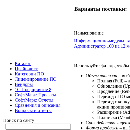
Варианты поставки:
Наименование
Информационно-модульная 
Администратор 100 на 12 м
Каталог
Используйте фильтр, чтобы 
Прайс-лист
Категории ПО
Объем лицензии
– выб
Лицензирование ПО
Полная (Full) –
Вендоры
Обновление (Upg
1С:Предприятие 8
Продление (Rene
СофтМарк: Проекты
Переход с ПО ме
СофтМарк: Отчеты
Переход с конку
Сравнения и описания
акции производ
Вопросы и ответы
Расширение (Add
Подписка (Maint
Поиск по сайту
Срок действия лиценз
Форма продажи
– выб