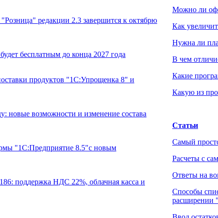
Можно ли оф
"Розница" редакции 2.3 завершится к октябрю
Как увеличит
Нужна ли пл
будет бесплатным до конца 2027 года
В чем отличи
Какие програ
ставки продуктов "1С:Упрощенка 8" и
Какую из про
у: новые возможности и изменение состава
Статьи
Самый просто
рмы "1С:Предприятие 8.5"с новым
Расчеты с са
Ответы на во
.186: поддержка НДС 22%, облачная касса и
Способы спис
расширении 
Ввод остатк