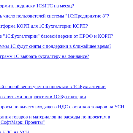
ормить подписку 1С:ИТС на месяц?
ь число пользователей системы "1С:Предприятие 8"?
атформа КОРП для 1С:Бухгалтерии КОРП?
е "1С:Бухгалтерии" базовой версии от ПРОФ и КОРП?
ммы 1С будут сняты с поддержки в ближайшее время?
грамм 1С выбрать бухгалтеру на фрилансе?
й способ вести учет по проектам в 1С:Бухгалтерии
мозанятыми по проектам в 1С:Бухгалтерии
просы по вычету входящего НДС с остатков товаров на УСН
ания товаров и материалов на расходы по проектам в
"СофтМарк: Проекты"
ов НДС на УСН