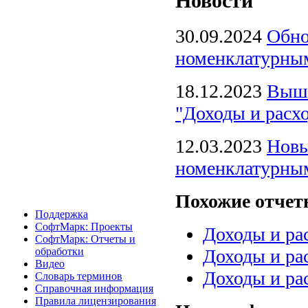
Новости
30.09.2024
Обно
номенклатурным
18.12.2023
Вышл
"Доходы и расх
12.03.2023
Новы
номенклатурны
Похожие отче
Поддержка
СофтМарк: Проекты
Доходы и ра
СофтМарк: Отчеты и
обработки
Доходы и ра
Видео
Доходы и ра
Словарь терминов
Справочная информация
Правила лицензирования